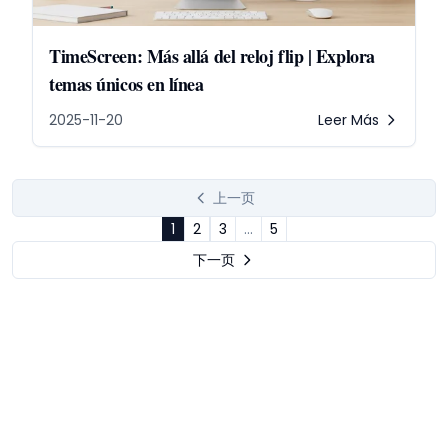
TimeScreen: Más allá del reloj flip | Explora
temas únicos en línea
2025-11-20
Leer Más
上一页
1
2
3
...
5
下一页