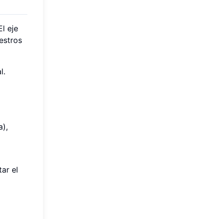
l eje
estros
l.
a),
ar el