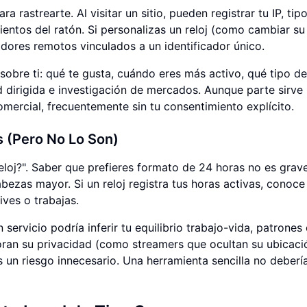
 rastrearte. Al visitar un sitio, pueden registrar tu IP, tip
ientos del ratón. Si personalizas un reloj (como cambiar s
idores remotos vinculados a un identificador único.
 sobre ti: qué te gusta, cuándo eres más activo, qué tipo de
d dirigida e investigación de mercados. Aunque parte sirve
mercial, frecuentemente sin tu consentimiento explícito.
s (Pero No Lo Son)
loj?". Saber que prefieres formato de 24 horas no es grav
zas mayor. Si un reloj registra tus horas activas, conoce
ives o trabajas.
ervicio podría inferir tu equilibrio trabajo-vida, patrones
oran su privacidad (como streamers que ocultan su ubicaci
s un riesgo innecesario. Una herramienta sencilla no deberí