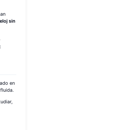
san
eloj sin
e
:
rado en
fluida.
udiar,