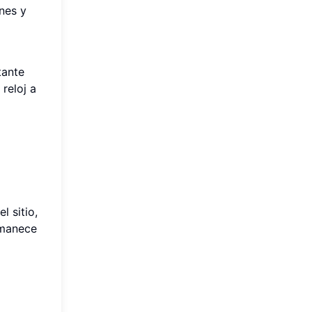
nes y
tante
reloj a
l sitio,
rmanece