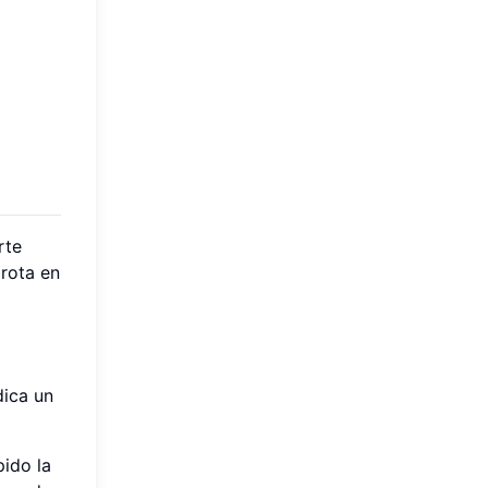
rte
 rota en
dica un
ido la