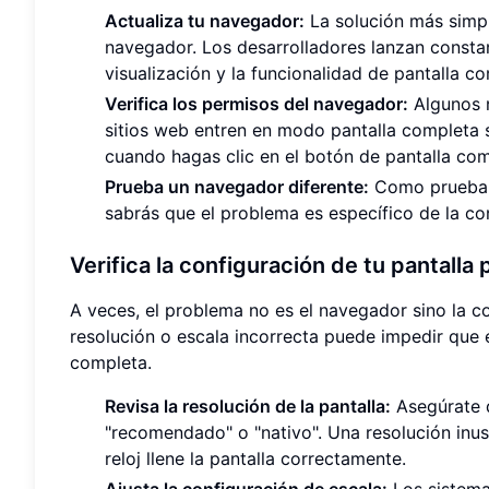
Actualiza tu navegador:
La solución más simple
navegador. Los desarrolladores lanzan consta
visualización y la funcionalidad de pantalla c
Verifica los permisos del navegador:
Algunos n
sitios web entren en modo pantalla completa s
cuando hagas clic en el botón de pantalla comp
Prueba un navegador diferente:
Como prueba r
sabrás que el problema es específico de la co
Verifica la configuración de tu pantall
A veces, el problema no es el navegador sino la c
resolución o escala incorrecta puede impedir que 
completa.
Revisa la resolución de la pantalla:
Asegúrate d
"recomendado" o "nativo". Una resolución inusu
reloj llene la pantalla correctamente.
Ajusta la configuración de escala:
Los sistema