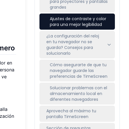
para proyectores y pantallas
grandes
Ajustes de contraste y color
para una mejor legibilidad
¿La configuración del reloj
en tu navegador no se
imero
guarda? Consejos para
solucionarlo
dor en
Cómo asegurarte de que tu
persona
navegador guarde las
preferencias de TimeScreen
e ve
Solucionar problemas con el
almacenamiento local en
diferentes navegadores
alla
Aprovecha al máximo tu
ización
pantalla TimeScreen
Sección de preguntas