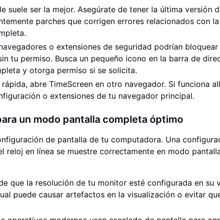
 suele ser la mejor. Asegúrate de tener la última versión d
ntemente parches que corrigen errores relacionados con la
ompleta.
avegadores o extensiones de seguridad podrían bloquear 
in tu permiso. Busca un pequeño icono en la barra de dire
leta y otorga permiso si se solicita.
ápida, abre TimeScreen en otro navegador. Si funciona all
nfiguración o extensiones de tu navegador principal.
a para un modo pantalla completa óptimo
onfiguración de pantalla de tu computadora. Una configura
el reloj en línea se muestre correctamente en modo pantall
e que la resolución de tu monitor esté configurada en su v
al puede causar artefactos en la visualización o evitar que
s operativos modernos usan escalado de pantalla para ag