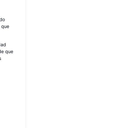
odo
a que
dad
de que
s