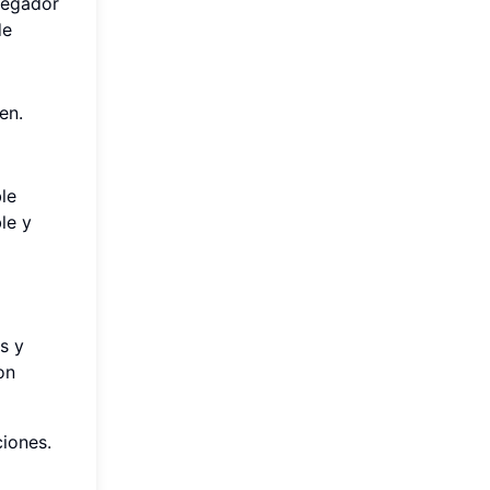
vegador
de
en.
le
le y
s y
on
iones.