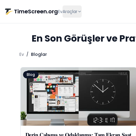
Ana içeriğe geç
TimeScreen.org
Ev
Araçlar
En Son Görüşler ve Pr
Ev
/
Bloglar
Blog
Derin Çalışma ve Odaklanma: Tam Ekran Saat