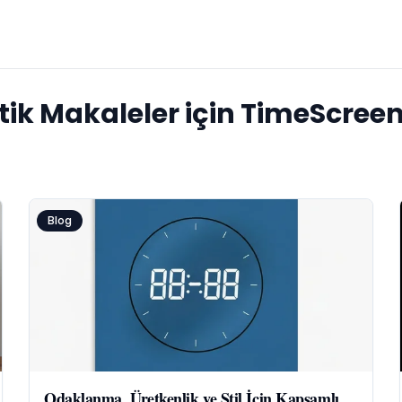
atik Makaleler için TimeScree
Blog
Odaklanma, Üretkenlik ve Stil İçin Kapsamlı