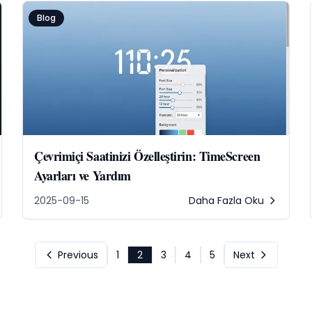
Blog
Çevrimiçi Saatinizi Özelleştirin: TimeScreen
Ayarları ve Yardım
2025-09-15
Daha Fazla Oku
Previous
1
2
3
4
5
Next