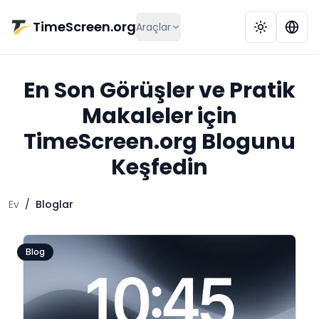
Ana içeriğe geç
TimeScreen.org
Araçlar
En Son Görüşler ve Pratik
Makaleler için
TimeScreen.org Blogunu
Keşfedin
Ev
/
Bloglar
Blog