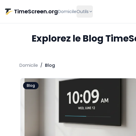
Aller au contenu principal
TimeScreen.org
Domicile
Outils
Explorez le Blog TimeS
Domicile
/
Blog
Blog