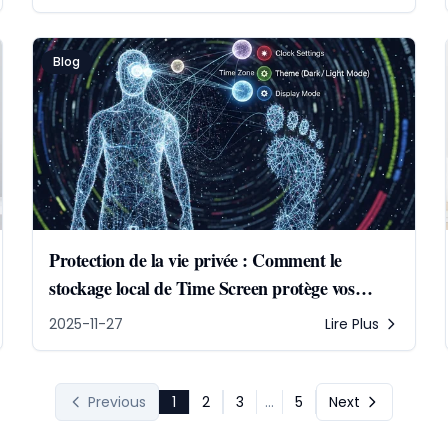
Blog
Protection de la vie privée : Comment le
stockage local de Time Screen protège vos
données | Horloge en Ligne
2025-11-27
Lire Plus
Previous
1
2
3
...
5
Next