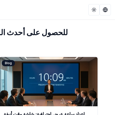
استكشف مدونة TimeScreen.org للحصول
Blog
إعداد ساعة عرض احترافية: شاشة وقت أنيقة