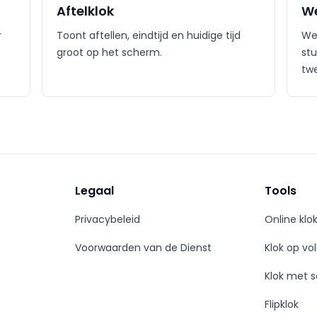
Aftelklok
We
r
Toont aftellen, eindtijd en huidige tijd
Wer
groot op het scherm.
stu
tw
Legaal
Tools
Privacybeleid
Online klo
Voorwaarden van de Dienst
Klok op vo
Klok met 
Flipklok