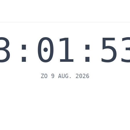
3
:
01
:
5
Klok met seconden
Klok met seconden - Een grot
ZO 9 AUG. 2026