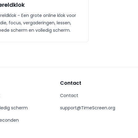
reldklok
eldklok - Een grote online klok voor
die, focus, vergaderingen, lessen,
eede scherm en volledig scherm.
Contact
k
Contact
lledig scherm
support@TimeScreen.org
seconden