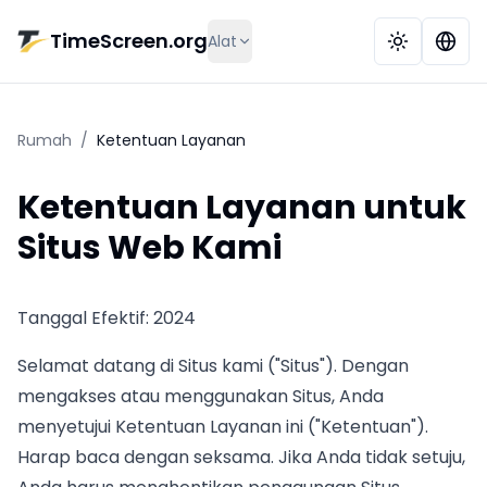
Lewati ke konten utama
TimeScreen.org
Alat
Rumah
/
Ketentuan Layanan
Ketentuan Layanan untuk
Situs Web Kami
Tanggal Efektif: 2024
Selamat datang di Situs kami ("Situs"). Dengan
mengakses atau menggunakan Situs, Anda
menyetujui Ketentuan Layanan ini ("Ketentuan").
Harap baca dengan seksama. Jika Anda tidak setuju,