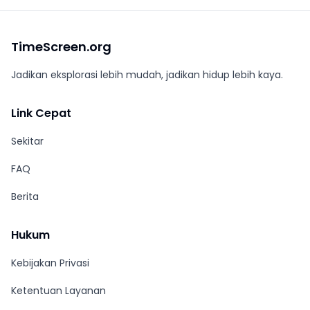
TimeScreen.org
Jadikan eksplorasi lebih mudah, jadikan hidup lebih kaya.
Link Cepat
Sekitar
FAQ
Berita
Hukum
Kebijakan Privasi
Ketentuan Layanan