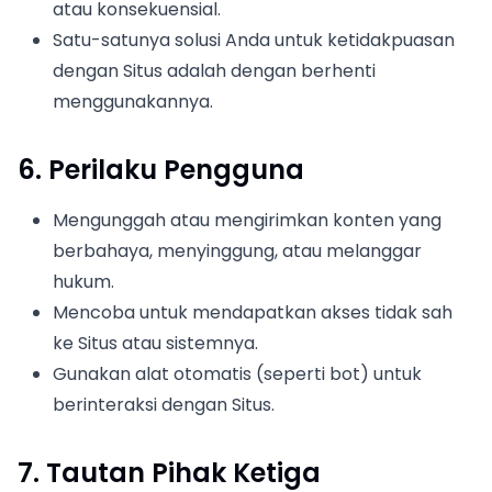
atau konsekuensial.
Satu-satunya solusi Anda untuk ketidakpuasan
dengan Situs adalah dengan berhenti
menggunakannya.
6. Perilaku Pengguna
Mengunggah atau mengirimkan konten yang
berbahaya, menyinggung, atau melanggar
hukum.
Mencoba untuk mendapatkan akses tidak sah
ke Situs atau sistemnya.
Gunakan alat otomatis (seperti bot) untuk
berinteraksi dengan Situs.
7. Tautan Pihak Ketiga