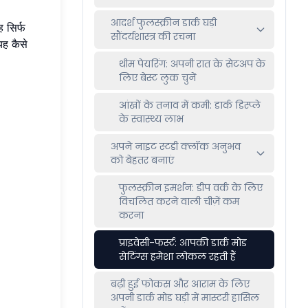
आदर्श फुलस्क्रीन डार्क घड़ी
 सिर्फ
सौंदर्यशास्त्र की रचना
ह कैसे
थीम पेयरिंग: अपनी रात के सेटअप के
लिए बेस्ट लुक चुनें
आंखों के तनाव में कमी: डार्क डिस्प्ले
के स्वास्थ्य लाभ
अपने नाइट स्टडी क्लॉक अनुभव
को बेहतर बनाएं
फुलस्क्रीन इमर्शन: डीप वर्क के लिए
विचलित करने वाली चीज़ें कम
करना
प्राइवेसी-फर्स्ट: आपकी डार्क मोड
सेटिंग्स हमेशा लोकल रहती हैं
बढ़ी हुई फोकस और आराम के लिए
अपनी डार्क मोड घड़ी में मास्टरी हासिल