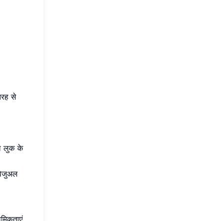
तरह से
।
ल लुक के
विजुअल
मिकताएं