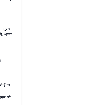
ो सुधार
 हो, आपके
ी
े हैं जो
 पैनल की