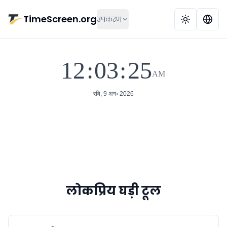
मुख्य सामग्री पर जाएं
TimeScreen.org
उपकरण
12
:
03
:
26
AM
ऑनलाइन फुल स्क्रीन घड़ी
पढ़ाई, फोकस, मीटिंग, कक्षा, दू
रवि, 9 अग॰ 2026
लोकप्रिय घड़ी टूल