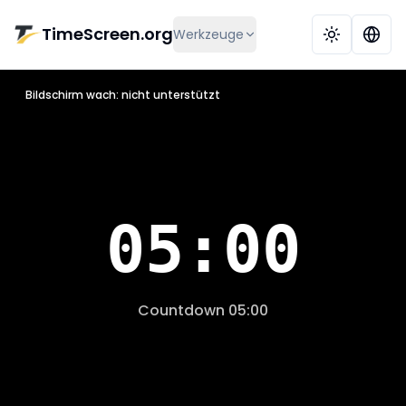
Zum Hauptinhalt springen
TimeScreen.org
Werkzeuge
Bildschirm wach: nicht unterstützt
05:00
Countdown-Uhr
Zeigt Countdown, Endzeit und
Countdown 05:00