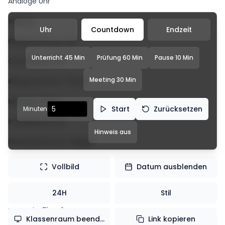
Analoge Uhr
Weltuhr
Uhr
Countdown
Endzeit
Klassenzimmer-Uhr
Unterricht 45 Min
Prüfung 60 Min
Pause 10 Min
Countdown-Uhr
Meeting 30 Min
Klassenzimmer-Timer
Meeting-Timer
Start
Zurücksetzen
Minuten
Installierbare Uhr
Hinweis aus
Einbettbares Uhr-Widget
Vollbild
Datum ausblenden
Kontakt
Kontakt
24H
Stil
support@TimeScreen.org
Klassenraum beenden
Link kopieren