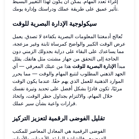
إغراء تعدد المهام. يمكن أن يكون لهذا التغيير البسيط
تأثير عميق على طريقة عملك ودراستك وإدارة يومك.
سيكولوجية الإدارة البصرية للوقت
تُعالج أدمغتنا المعلومات البصرية بكفاءة لا تصدق. يعمل
عرض الوقت الكبير والواضح كمرساة ثابتة وغير مزعجة،
مما يساعدك على البقاء على دراية بجدولك الزمني دون
الحاجة إلى التحقق من جهاز مشتت مثل هاتفك. يقلل
مبدأ
الإدارة البصرية للوقت
هذا من عبئك المعرفي — أي
الجهد الذهني المطلوب لتتبع المهام والوقت — مما يحرر
الموارد الذهنية للعمل الذي يهم حقًا. عندما يكون الوقت
مرئيًا، تكون قادرًا بشكل أفضل على تحديد وتيرة نفسك
خلال المهام، والالتزام بجداول حظر الوقت، واتخاذ
قرارات واعية بشأن سير عملك.
تقليل الفوضى الرقمية لتعزيز التركيز
الفوضى الرقمية هي المعادل المعاصر للمكتب
الفوضوي. فالشاشة المليئة بالأيقونات والأدوات