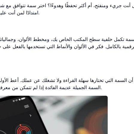
 أنت جريء ومنفتح، أم أكثر تحفظًا وهدوءًا؟ اختر سمة تتوافق مع
امتدادًا لمن أنت عليه، لذا لا تخف من التجربة وإيجاد سمة تتردد صداها حقًا معك.
سمة تكمل خلفية سطح المكتب الخاص بك، ومخطط الألوان، وجمالياتك ا
لرقمية بالكامل. فكر في الألوان والأنماط التي تستخدمها بالفعل على
أن السمة التي تختارها سهلة القراءة ولا تشغلك عن عملك. أعط الأولو
السمة الجميلة عديمة الفائدة إذا لم تتمكن من معرفة الوقت بسهولة، لذا تأكد من أن الوظيفة هي أولوية قصوى.