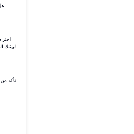
هل
اختر 
لبيئتك ا
تأكد من 