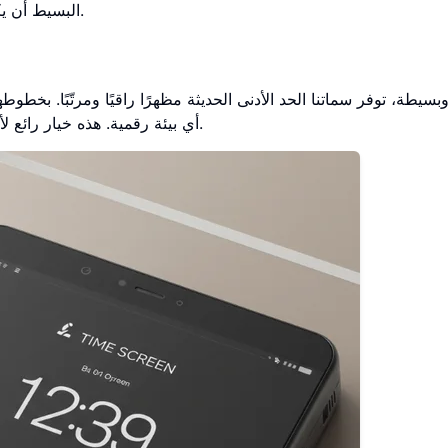
البسيط أن يكون الوقت مرئيًا دائمًا، دون أي عوامل تشتيت غير ضرورية.
وبسيطة، توفر سماتنا الحد الأدنى الحديثة مظهرًا راقيًا ومرتّبًا. بخطو
أي بيئة رقمية. هذه خيار رائع لأولئك الذين يريدون تجنب العوامل المشتّتة أثناء إنجاز عملهم.