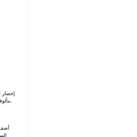
إحضار ل
مألوفة ومريحة، وتنقل إليك إلى زمن أبسط. لأولئك الذين يقدرون التصميم الكلاسيكي ولمسة من الدفء، هذه السمات هي خيار مثالي.
أضف ب
الس