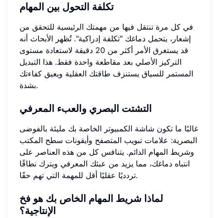
تكلفة التحول بين المهام
في كل مرة تنتقل فيها من مهمتك الرئيسية للتحقق من
إشعار، يتحمل دماغك "تكلفة إدراكية". تُظهر الأبحاث أنه
قد يستغرق الأمر أكثر من 20 دقيقة لاستعادة مستوى
التركيز الأصلي بعد مقاطعة واحدة فقط. هذا التبديل
المستمر للسياق يستنزف طاقتك العقلية ويعيق كفاءتك
بشدة.
التشتت البصري والعبء المعرفي
غالبًا ما تكون شاشة الكمبيوتر الخاصة بك مليئة بالفوضى
البصرية: علامات تبويب المتصفح وأيقونات سطح المكتب
وشريط المهام الدائم. يتنافس كل من هذه العناصر على
انتباه دماغك، مما يزيد من عبئك المعرفي ويترك نطاقًا
تردديًا عقليًا أقل للمهمة التي تهم حقًا.
لماذا شريط المهام الخاص بك هو فخ
الإنتاجية؟