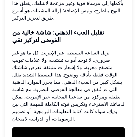
بأكملها إلى مرساة قوية وغير مزعجة لانتباهك. يتعلق هذا
النهج بالطرح، وليس الإضافة؛ إزالة المشتتات هو أسرع
طريق لتعزيز التركيز.
تقليل العبء الذهني
: شاشة خالية من
الفوضى لتركيز نقي
تزيل الساعة البسيطة عبر الإنترنت كل ما هو غير
ضروري. لا توجد أدوات تشتيت، ولا علامات تبويب
متصفح مغرية، ولا إشعارات منبثقة. تعرض شاشتك
الوقت فقط، بأناقة ووضوح. هذا التبسيط الشديد يقلل
بشكل كبير من العبء الذهني، مما يحرر الموارد الذهنية
التي قد تُنفق في معالجة الفوضى البصرية. مع شاشة
نظيفة ومركزة من
ساعتنا المجانية عبر الإنترنت
، يمكن
لدماغك الاسترخاء وتكريس قوته الكاملة للمهمة التي بين
يديك، سواء كانت كتابة التعليمات البرمجية، أو تصميم
الرسومات، أو الدراسة لامتحان.