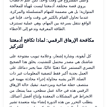
وعمل المشروع في وقت واحد، لكن علم الأعصاب
يروي قصة مختلفة. أدمغتنا ليست مُهيأة للمعالجة
المتوازية؛ بل هي مصممة للمهام المتسلسلة والمركزة.
عندما نحاول القيام بالكثير في وقت واحد، فإننا في
الواقع ننتقل بسرعة بين المهام، وهي عملية تستنزف
الطاقة المعرفية وتدعو إلى الأخطاء.
مكافحة الإرهاق الرقمي
: لماذا تكافح أدمغتنا
للتركيز
كل أيقونة، وشارة إشعار، وعلامة تبويب مفتوحة على
شاشتك هي مصدر محتمل للتشتيت. يخلق هذا الضجيج
البصري المستمر عبئًا ذهنيًا عاليًا، مما يجبر دماغك على
العمل بجدية أكبر فقط لتصفية المعلومات غير ذات
الصلة. الأمر يشبه محاولة إجراء محادثة مهمة في
منتصف حفلة صاخبة ومزدحمة. تبقيك حالة الإرهاق
الرقمي هذه في حالة عمل سطحي، مما يمنعك من
الانخراط في المشكلات المعقدة وإنتاج أفضل أعمالك.
يتطلب التحرر من هذه الدورة إنشاء بيئة متعمدة تشير