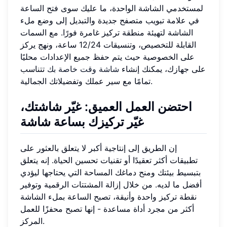
لمستخدمي الشاشة الواحدة، ما عليك سوى فتح الساعة
في علامة تبويب متصفح جديدة والتبديل إلى وضع ملء
الشاشة لتهيئة منطقة تركيز غامرة فورًا. مع السمات
القابلة للتخصيص، وتنسيقات 12/24 ساعة، ونهج يركز
على الخصوصية حيث يتم حفظ جميع الإعدادات محليًا
على جهازك، يمكنك إنشاء
شاشة وقت خاصة بك
تتناسب
تمامًا مع سير عملك وتفضيلاتك الجمالية.
احتضن العمل العميق: غيّر شاشتك،
غيّر تركيزك بساعة شاشة
إن الطريق إلى إنتاجية أكبر لا يتعلق بالعثور على
تطبيقات أكثر تعقيدًا أو تقنيات تحسين الحياة. إنه يتعلق
بتبسيط بيئتك ومنح دماغك المساحة التي يحتاجها ليؤدي
أفضل ما لديه. من خلال إزالة المشتتات الرقمية وتوفير
نقطة تركيز واحدة وأنيقة، تصبح الساعة بملء الشاشة
أكثر من مجرد أداة مساعدة - إنها تصبح محفزًا للعمل
المركز.