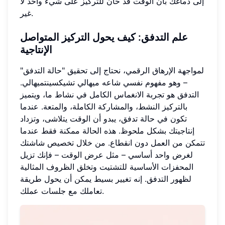
إلى دماغك بأن الوقت قد حان للتركيز على شيء واحد لا
غير.
علم التدفق
: كيف يحول التركيز المتواصل
الإنتاجية
لمواجهة الإرهاق الرقمي، نحتاج إلى تحقيق "حالة التدفق"
– وهو مفهوم نفسي شاعه ميهالي تشيكسينتميهالي.
التدفق هو تجربة الانغماس الكامل في نشاط ما، ويتميز
بالتركيز النشط، والمشاركة الكاملة، والمتعة. عندما
تكون في حالة تدفق، يبدو أن الوقت يتلاشى، وتزداد
إنتاجيتك بشكل ملحوظ. هذه الحالة ممكنة فقط عندما
تتمكن من العمل دون انقطاع. من خلال تخصيص شاشتك
لغرض واحد أساسي – مثل عرض الوقت – فإنك تزيل
المحفزات الأساسية للتشتيت وتخلق الظروف المثالية
لظهور التدفق. إنه تغيير بسيط يمكن أن يحول طريقة
تعاملك مع جلسات عملك.