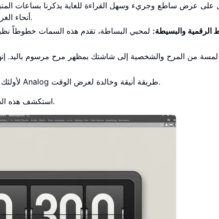
أنحاء الغرفة، مما يجعله مثالياً لغرف الاجتماعات أو ورش العمل.
ط الرقمية والبسيطة:
لمحبي البساطة، تقدم هذه السمات خطوطاً نظ
مسة من المرح والشخصية إلى شاشتك بمظهر مرح مرسوم باليد. إنها
لأولئك الذين يفضلون وجهاً تقليدياً، توفر سمة Analog طريقة أنيقة وخالدة لعرض الوقت.
لترى أيها يناسبك بشكل أفضل.
استكشف هذه الخ