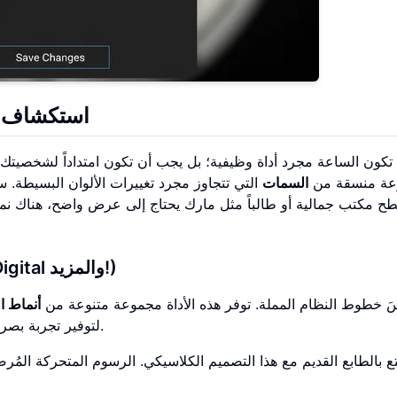
استكشاف س
 تكون الساعة مجرد أداة وظيفية؛ بل يجب أن تكون امتداداً لشخصيت
عة منسقة من
السمات
التي تتجاوز مجرد تغييرات الألوان البسيطة.
 مكتب جمالية أو طالباً مثل مارك يحتاج إلى عرض واضح، هناك نم
اكتشاف السمات المرئية الفريدة (Flip، LED، Digital والمزيد!)
َ خطوط النظام المملة. توفر هذه الأداة مجموعة متنوعة من
أنماط ا
لتوفير تجربة بصرية مميزة، مما يتيح لك العثور على التطابق المثالي لشاشتك.