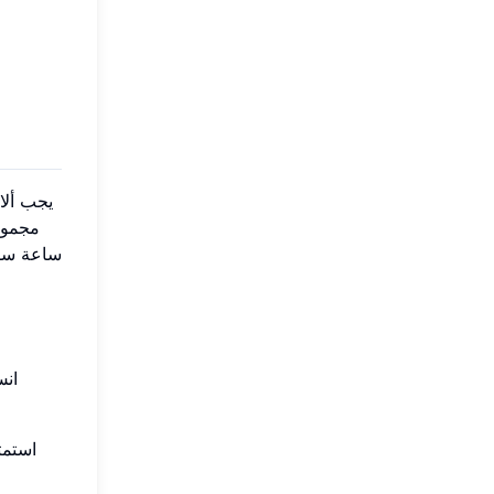
يجب ألا
مجمو
ساعة سطح
انس