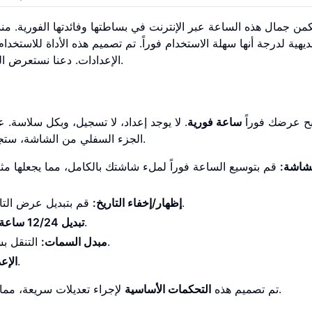
من جمال هذه الساعة عبر الإنترنت في بساطتها وفائدتها الفورية. منذ
ديهية لدرجة أنها سهلة الاستخدام فوراً. تم تصميم هذه الأداة للاستخد
الإعدادات. دعنا نستعرض العملية السلسة لجعل هذه الساعة عبر الإنترنت ملكًا لك حقًا.
صبح عرضك فوراً
ساعة فورية
. لا يوجد إعداد، لا تسجيل، وبكل سلاسة.
الجزء السفلي من الشاشة، ستجد لوحة تحكم أنيقة وبديهية مع وظائف أساسية بنقرة واحدة.
شاشة:
قم بتوسيع الساعة فوراً لملء شاشتك بالكامل، مما يجعلها مث
قم بتبديل عرض التاريخ أو إخفائه للحصول على مظهر أنظف وأكثر بساطة.
إظهار/إخفاء التاريخ:
التبديل بين التوقيت القياسي والعسكري بنقرة واحدة.
تبديل 12/24 ساعة:
التنقل بسرعة بين السمات الجمالية المختلفة لاختيار ما يناسبك.
مبدل السمات:
أيقونة الترس تفتح الباب أمام التخصيص العميق.
الإع
لإجراء تعديلات سريعة، مما يتيح لك تخصيص عرضك في ثوانٍ دون مقاطعة سير عملك.
تم تصميم هذه
التحكمات الأساسية