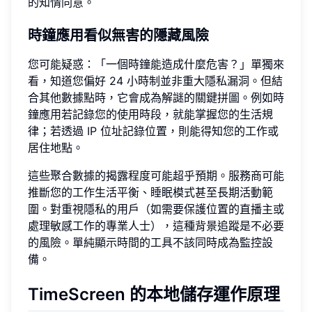
的知情同意。
時鐘應用看似無害的隱藏風險
您可能疑惑：「一個時鐘能造成什麼危害？」單獨來
看，知道您偏好 24 小時制並非重大隱私漏洞。但結
合其他數據點時，它會成為解謎的關鍵拼圖。例如時
鐘應用若記錄您的使用時段，就能掌握您的生活規
律；若透過 IP 位址記錄位置，則能得知您的工作或
居住地點。
這些聚合數據的揭露程度可能超乎預期。服務商可能
推斷您的工作生活平衡、睡眠模式甚至長期活動範
圍。對重視隱私的用戶（如需要保護位置的直播主或
處理敏感工作的專業人士），這種背景追蹤是不必要
的風險。單純顯示時間的工具不該同時成為監控設
備。
TimeScreen 的本地儲存運作原理