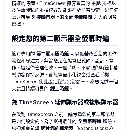
精確的時鐘。TimeScreen 擁有豐富的
主題
風格以
及注重隱私的本機儲存功能來存放所有設定，是任何
需要可靠
外接顯示器上的桌面時鐘時間
之人的明智
選擇。
設定您的第二顯示器全螢幕時鐘
擁有專用的
第二顯示器時鐘
可以顯著改善您的工作
流程和專注力。無論您是在編寫程式碼、設計、寫
作，還是僅管理任務，一個清晰、不顯眼的時鐘都能
幫助您保持步調，而無需最小化視窗或查看手機。
TimeScreen 使此設定變得異常簡單，為您提供一個
美麗且持續可見的
線上時鐘
。
為 TimeScreen 延伸顯示器或複製顯示器
在啟動 TimeScreen 之前，請考量您的第二顯示器
是如何設定的。為了獲得最佳的
全螢幕時鐘
體驗，
您通常會希望
延伸您的顯示器
（Extend Display）