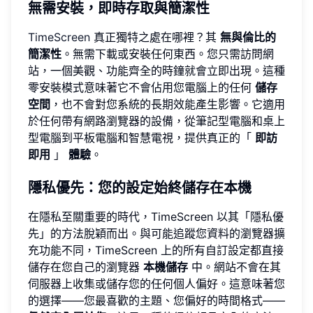
無需安裝，即時存取與簡潔性
TimeScreen
真正獨特之處在哪裡？其
無與倫比的
簡潔性
。無需下載或安裝任何東西。您只需訪問網
站，一個美觀、功能齊全的時鐘就會立即出現。這種
零安裝模式意味著它不會佔用您電腦上的任何
儲存
空間
，也不會對您系統的長期效能產生影響。它適用
於任何帶有網路瀏覽器的設備，從筆記型電腦和桌上
型電腦到平板電腦和智慧電視，提供真正的「
即訪
即用
」
體驗
。
隱私優先：您的設定始終儲存在本機
在隱私至關重要的時代，TimeScreen 以其「隱私優
先」的方法脫穎而出。與可能追蹤您資料的瀏覽器擴
充功能不同，TimeScreen 上的所有自訂設定都直接
儲存在您自己的瀏覽器
本機儲存
中。網站不會在其
伺服器上收集或儲存您的任何個人偏好。這意味著您
的選擇——您最喜歡的主題、您偏好的時間格式——