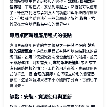
桌面時鐘應用程式是經典的選擇。
您應該很熟悉這
個流程
：下載程式，安裝到電腦上，然後就可以使用
了。雖然它們通常承諾強大的功能和與系統的深度整
合，但這種老式方法有一些您應該了解的
取捨
，尤
其是在當今以網路為中心的世界中。
專用桌面時鐘應用程式的優點
專用桌面應用程式的主要優點之一是其潛在的
與系
統的深度整合
。這些應用程式有時可以連結到您的系
統日曆，設定即使瀏覽器關閉也能運作的鬧鐘，並完
全離線運作。對於需要
可靠的系統級通知
或經常在
沒有網路連接的情況下工作的用戶來說，桌面應用程
式似乎是一個
合理的選擇
。它們獨立於您的瀏覽器
存在，這意味著如果您不小心關閉了分頁，它們也不
會消失。
缺點：安裝、資源使用與更新
然而，這些優點也伴隨著代價。最直接的缺點是
安