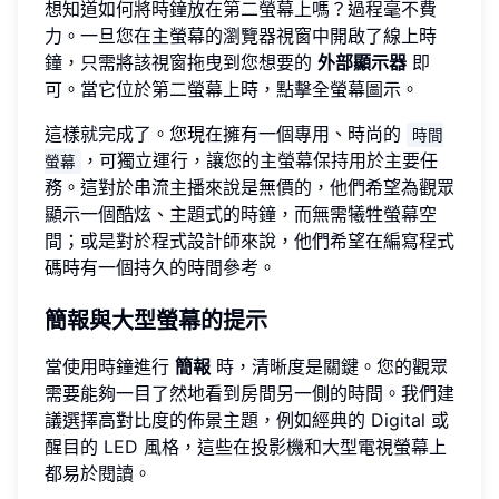
想知道如何將時鐘放在第二螢幕上嗎？過程毫不費
力。一旦您在主螢幕的瀏覽器視窗中開啟了線上時
鐘，只需將該視窗拖曳到您想要的
外部顯示器
即
可。當它位於第二螢幕上時，點擊全螢幕圖示。
這樣就完成了。您現在擁有一個專用、時尚的
時間
，可獨立運行，讓您的主螢幕保持用於主要任
螢幕
務。這對於串流主播來說是無價的，他們希望為觀眾
顯示一個酷炫、主題式的時鐘，而無需犧牲螢幕空
間；或是對於程式設計師來說，他們希望在編寫程式
碼時有一個持久的時間參考。
簡報與大型螢幕的提示
當使用時鐘進行
簡報
時，清晰度是關鍵。您的觀眾
需要能夠一目了然地看到房間另一側的時間。我們建
議選擇高對比度的佈景主題，例如經典的 Digital 或
醒目的 LED 風格，這些在投影機和大型電視螢幕上
都易於閱讀。