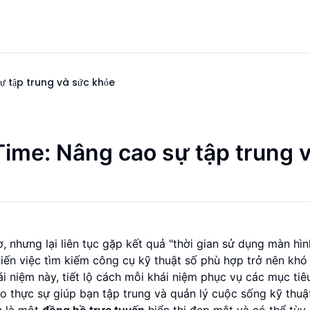
ự tập trung và sức khỏe
Time: Nâng cao sự tập trung 
ờ, nhưng lại liên tục gặp kết quả "thời gian sử dụng màn hìn
iến việc tìm kiếm công cụ kỹ thuật số phù hợp trở nên khó
hái niệm này, tiết lộ cách mỗi khái niệm phục vụ các mục ti
 thực sự giúp bạn tập trung và quản lý cuộc sống kỹ thuậ
n là một
đồng hồ trực tuyến
hiển thị đẹp mắt và có thể tùy 