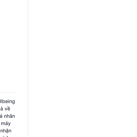
llbeing
là về
á nhân
c máy
 nhận