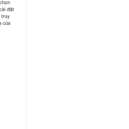
 chọn
cài đặt
 truy
a của