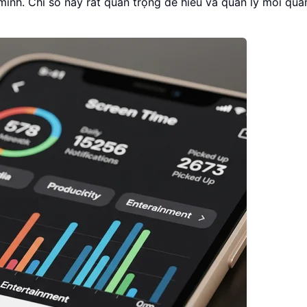
mình. Chỉ số này rất quan trọng để hiểu và quản lý mối qua