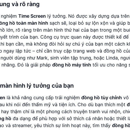
ung và rõ ràng
i nghiệm
Time Screen
lý tưởng. Nó được xây dựng dựa trên
ồng hồ toàn màn hình
sạch sẽ, loại bỏ sự lộn xộn và giúp 
hồ lớn, rõ ràng trên màn hình thứ hai của bạn trong một bu
uyết trình của bạn. Công cụ trực quan này được thiết kế để
hi bạn cần, mà không đòi hỏi sự chú ý của bạn một cách 
cập ngay lập tức – chỉ cần truy cập trang web và đồng hồ củ
người dùng như Mark, sinh viên tập trung, hoặc Linda, ngư
 nhãng. Đó là giải pháp
đồng hồ máy tính
tối ưu cho năng 
 màn hình lý tưởng của bạn
een
là khả năng cung cấp trải nghiệm
đồng hồ tùy chỉnh
vô 
au khi nói đến thẩm mỹ và tiện ích. Cho dù bạn thích một
đ
 hay thậm chí là một phong cách truyện tranh vui nhộn, chi
ng hồ
đa dạng để phù hợp với sở thích cá nhân hoặc thiết l
o và streamer, yêu thích sự linh hoạt này, tìm thấy
đồng h