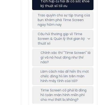
Tích hợp cả hai để có sức khỏe
kỹ thuật số tối ưu
Trao quyền cho sự tập trung của
bạn: Khám phá Time Screen
ngay hôm nay
Câu hỏi thường gặp về Time
Screen & Quản lý thời gian kỹ
thuật số
Chính xác thì "Time Screen" là
gì và nó hoạt động như thế
nào?
Làm cách nào để hiển thị một
chiếc đồng hồ lớn trên màn
hình máy tính của tôi?
Time Screen có phải là đồng
hồ toàn màn hình miễn phí
cho mọi thiết bị không?