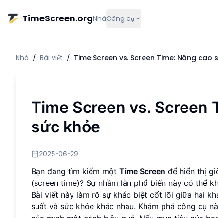
Chuyển đến nội dung chính
TimeScreen.org
Nhà
Công cụ
Nhà
/
Bài viết
/
Time Screen vs. Screen Time: Nâng cao s
Time Screen vs. Screen 
sức khỏe
2025-06-29
Bạn đang tìm kiếm một
Time Screen
để hiển thị gi
(screen time)? Sự nhầm lẫn phổ biến này có thể kh
Bài viết này làm rõ sự khác biệt cốt lõi giữa hai k
suất và sức khỏe khác nhau. Khám phá công cụ nào
của mình một cách hiệu quả. Nếu mục tiêu của bạ