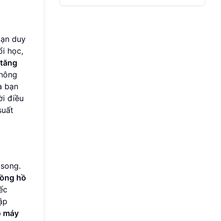
bạn duy
ổi học,
tăng
không
a bạn
ời điều
suất
song.
ồng hồ
ếc
ập
ồ máy