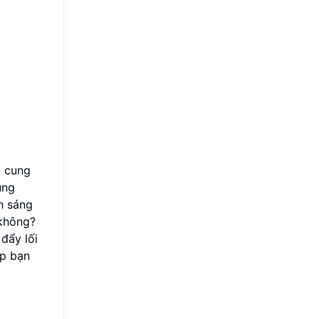
 cung
ụng
h sáng
 không?
đẩy lối
úp bạn