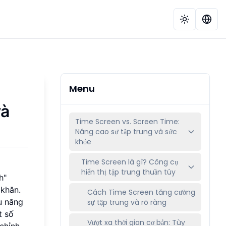
Menu
và
Time Screen vs. Screen Time:
Nâng cao sự tập trung và sức
khỏe
Time Screen là gì? Công cụ
hiển thị tập trung thuần túy
h"
 khăn.
Cách Time Screen tăng cường
êu năng
sự tập trung và rõ ràng
t số
Vượt xa thời gian cơ bản: Tùy
chỉnh,