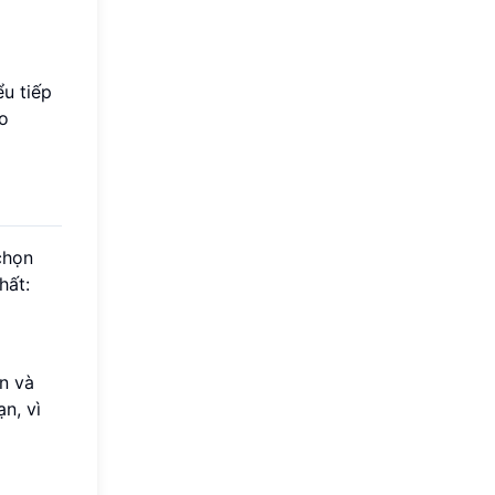
u tiếp
ho
chọn
hất:
n và
n, vì