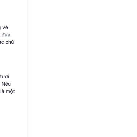
g vẻ
, đưa
ác chủ
tươi
. Nếu
 là một