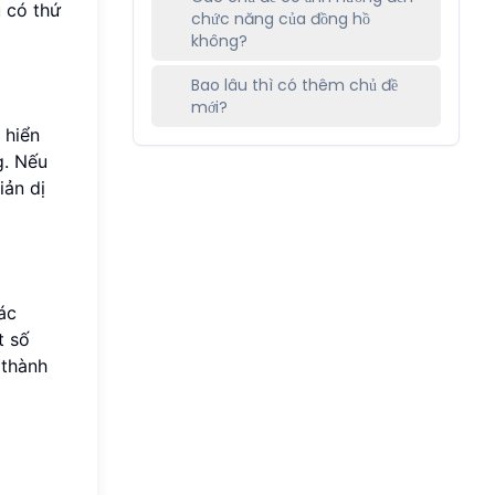
 có thứ
chức năng của đồng hồ
không?
Bao lâu thì có thêm chủ đề
mới?
 hiển
g. Nếu
iản dị
ác
t số
 thành