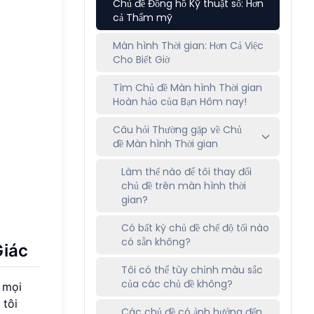
Chủ đề Đồng hồ Kỹ thuật số: Hơn
cả Thẩm mỹ
Màn hình Thời gian: Hơn Cả Việc
Cho Biết Giờ
Tìm Chủ đề Màn hình Thời gian
Hoàn hảo của Bạn Hôm nay!
Câu hỏi Thường gặp về Chủ
đề Màn hình Thời gian
Làm thế nào để tôi thay đổi
chủ đề trên màn hình thời
gian?
Có bất kỳ chủ đề chế độ tối nào
có sẵn không?
Giác
Tôi có thể tùy chỉnh màu sắc
của các chủ đề không?
 mọi
 tôi
Các chủ đề có ảnh hưởng đến