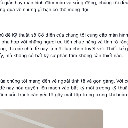
ối giản hay màn hình đậm màu và sống động, chúng tôi đều
áng qua về những gì bạn có thể mong đợi:
chủ đề Kỹ thuật số Cổ điển của chúng tôi cung cấp màn hình
t phù hợp với những người ưu tiên chức năng và tính rõ ràn
g, thì các chủ đề này là một lựa chọn tuyệt vời. Thiết kế g
ấy, mà không có bất kỳ sự phân tâm không cần thiết nào.
của chúng tôi mang đến vẻ ngoài tinh tế và gọn gàng. Với c
 đề này hòa quyện liền mạch vào bất kỳ môi trường kỹ thuậ
ời muốn tránh các yếu tố gây mất tập trung trong khi hoàn