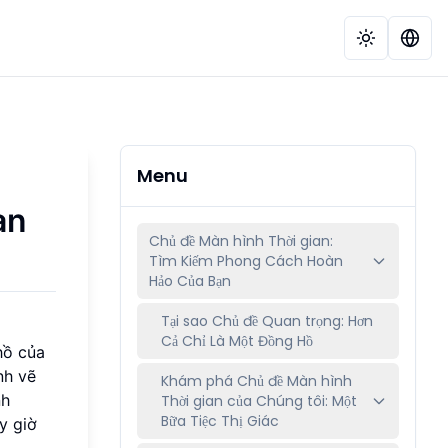
Menu
àn
Chủ đề Màn hình Thời gian:
Tìm Kiếm Phong Cách Hoàn
Hảo Của Bạn
Tại sao Chủ đề Quan trọng: Hơn
Cả Chỉ Là Một Đồng Hồ
hồ của
nh vẽ
Khám phá Chủ đề Màn hình
nh
Thời gian của Chúng tôi: Một
Bữa Tiệc Thị Giác
y giờ