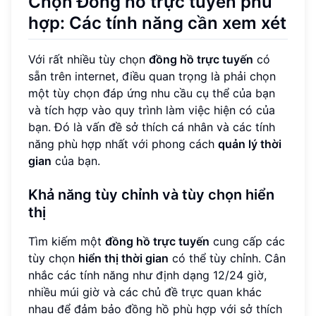
Chọn Đồng hồ trực tuyến phù
hợp: Các tính năng cần xem xét
Với rất nhiều tùy chọn
đồng hồ trực tuyến
có
sẵn trên internet, điều quan trọng là phải chọn
một tùy chọn đáp ứng nhu cầu cụ thể của bạn
và tích hợp vào quy trình làm việc hiện có của
bạn. Đó là vấn đề sở thích cá nhân và các tính
năng phù hợp nhất với phong cách
quản lý thời
gian
của bạn.
Khả năng tùy chỉnh và tùy chọn hiển
thị
Tìm kiếm một
đồng hồ trực tuyến
cung cấp các
tùy chọn
hiển thị thời gian
có thể tùy chỉnh. Cân
nhắc các tính năng như định dạng 12/24 giờ,
nhiều múi giờ và các chủ đề trực quan khác
nhau để đảm bảo đồng hồ phù hợp với sở thích