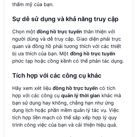
thẩm mỹ của bạn.
Sự dễ sử dụng và khả năng truy cập
Chọn một
đồng hồ trực tuyến
thân thiện với
người dùng và dễ truy cập. Giao diện phải trực
quan và đồng hồ phải tương thích với các thiết
bị ưa thích của bạn. Một
đồng hồ trực tuyến
phức tạp hoặc cồng kềnh có thể phản tác dụng.
Tích hợp với các công cụ khác
Hãy xem xét liệu
đồng hồ trực tuyến
có tích
hợp với các công cụ
quản lý thời gian
khác mà
bạn sử dụng hay không, chẳng hạn như ứng
dụng lịch hoặc phần mềm quản lý tác vụ. Việc
tích hợp liền mạch có thể sắp xếp hợp lý quy
trình công việc của bạn và cải thiện hiệu quả.