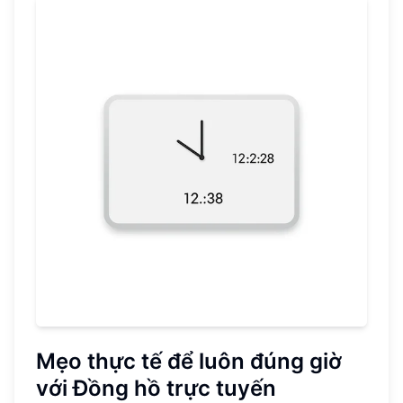
Mẹo thực tế để luôn đúng giờ
với Đồng hồ trực tuyến