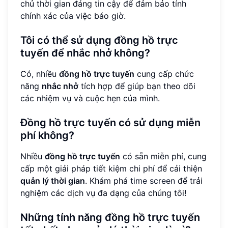
chủ thời gian đáng tin cậy để đảm bảo tính
chính xác của việc báo giờ.
Tôi có thể sử dụng đồng hồ trực
tuyến để nhắc nhở không?
Có, nhiều
đồng hồ trực tuyến
cung cấp chức
năng
nhắc nhở
tích hợp để giúp bạn theo dõi
các nhiệm vụ và cuộc hẹn của mình.
Đồng hồ trực tuyến có sử dụng miễn
phí không?
Nhiều
đồng hồ trực tuyến
có sẵn miễn phí, cung
cấp một giải pháp tiết kiệm chi phí để cải thiện
quản lý thời gian
. Khám phá
time screen
để trải
nghiệm các dịch vụ đa dạng của chúng tôi!
Những tính năng đồng hồ trực tuyến