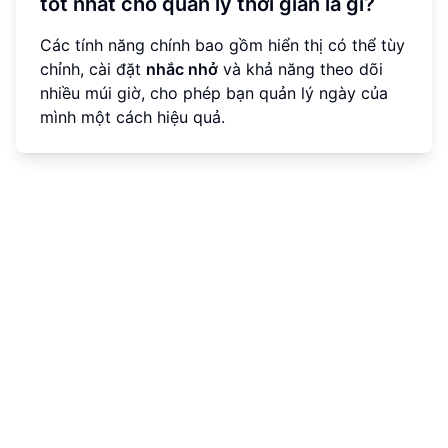
tốt nhất cho quản lý thời gian là gì?
Các tính năng chính bao gồm hiển thị có thể tùy
chỉnh, cài đặt
nhắc nhở
và khả năng theo dõi
nhiều múi giờ, cho phép bạn quản lý ngày của
mình một cách hiệu quả.