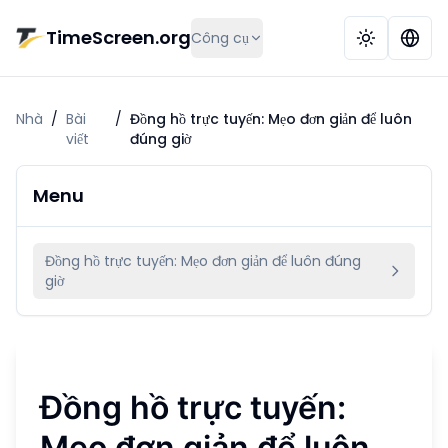
Chuyển đến nội dung chính
TimeScreen.org
Công cụ
Nhà
/
Bài
/
Đồng hồ trực tuyến: Mẹo đơn giản để luôn
viết
đúng giờ
Menu
Đồng hồ trực tuyến: Mẹo đơn giản để luôn đúng
giờ
Đồng hồ trực tuyến:
Mẹo đơn giản để luôn