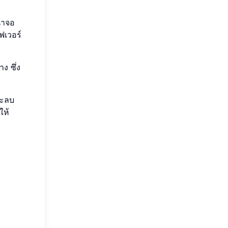
น้าจอ
ฟเวอร์
ง ซึ่ง
จะลบ
ให้