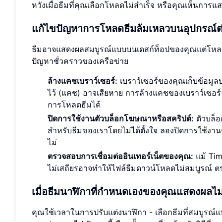
หวังเมื่อธีมที่คุณเลือกโหลดไม่สำเร็จ หรือคุณเห็นการแส
แก้ไขปัญหาการโหลดธีมล้มเหลวบนอุปกรณ์ต
ธีมอาจแสดงผลสมบูรณ์แบบบนเดสก์ท็อปของคุณแต่โหลดไม่
ปัญหาชั่วคราวของเครือข่าย
ล้างแคชเบราว์เซอร์:
เบราว์เซอร์ของคุณเก็บข้อมูลบาง
ไว้ (แคช) อาจเสียหาย การล้างแคชของเบราว์เซอร์
การโหลดธีมได้
ปิดการใช้งานตัวบล็อกโฆษณาหรือสคริปต์:
ตัวบล็อ
สำหรับธีมของเราโดยไม่ได้ตั้งใจ ลองปิดการใช้งานช
ไม่
ตรวจสอบการเชื่อมต่ออินเทอร์เน็ตของคุณ:
แม้ Tim
ไม่เสถียรอาจทำให้ไฟล์ธีมดาวน์โหลดไม่สมบูรณ์ ตร
เมื่อธีมนาฬิกาที่กำหนดเองของคุณแสดงผลไม่
คุณใช้เวลาในการปรับแต่งนาฬิกา - เลือกธีมที่สมบูรณ์แบบ