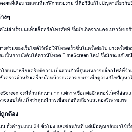
ดงผลที่เสียหายแทนที่นาฬิกาสวยงาม นี่คือวิธีแก้ไขปัญหาเกี่ยวกับ
่างๆ
สำเร็จบนแท็บเล็ตหรือโทรศัพท์ ซึ่งมักเกิดจากแคชเบราว์เซอร์
ส่วนของเว็บไซต์ไว้เพื่อให้โหลดเร็วขึ้นในครั้งต่อไป บางครั้งข้อมู
จะเป็นการบังคับให้ดาวน์โหลด TimeScreen ใหม่ ซึ่งมักจะแก้ไข
กโฆษณาหรือสคริปต์ความเป็นส่วนตัวที่รุนแรงอาจบล็อกไฟล์ที่จำเ
ั่วคราวสำหรับเครื่องมือหน้าจอเวลาของเราเพื่อดูว่าแกัไขปัญหาไ
eScreen จะมีน้ำหนักเบามาก แต่การเชื่อมต่ออินเทอร์เน็ตที่อ่อน
วจสอบให้แน่ใจว่าคุณมีการเชื่อมต่อที่เสถียรและลองรีเฟรชเพจ
ถูกต้อง
 ตั้งค่ารูปแบบ 24 ชั่วโมง และซ่อนวันที่ แต่เมื่อคุณกลับมาใช้เว็