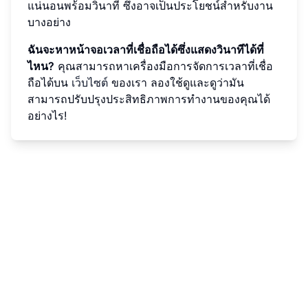
แน่นอนพร้อมวินาที ซึ่งอาจเป็นประโยชน์สำหรับงาน
บางอย่าง
ฉันจะหาหน้าจอเวลาที่เชื่อถือได้ซึ่งแสดงวินาทีได้ที่
ไหน?
คุณสามารถหาเครื่องมือการจัดการเวลาที่เชื่อ
ถือได้บน
เว็บไซต์
ของเรา ลองใช้ดูและดูว่ามัน
สามารถปรับปรุงประสิทธิภาพการทำงานของคุณได้
อย่างไร!