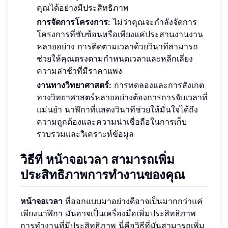
คุณได้อย่างมีประสิทธิภาพ
การจัดการโครงการ:
ไม่ว่าคุณจะกำลังจัดการ
โครงการที่ซับซ้อนหรือเพียงแค่ประสานงานงาน
หลายอย่าง การติดตามเวลาด้วยวินาทีสามารถ
ช่วยให้คุณตรงตามกำหนดเวลาและหลีกเลี่ยง
ความล่าช้าที่มีราคาแพง
งานทางวิทยาศาสตร์:
การทดลองและการสังเกต
ทางวิทยาศาสตร์หลายอย่างต้องการการจับเวลาที่
แม่นยำ นาฬิกาที่แสดงวินาทีช่วยให้มั่นใจได้ถึง
ความถูกต้องและความน่าเชื่อถือในการเก็บ
รวบรวมและวิเคราะห์ข้อมูล
วิธีที่
หน้าจอเวลา
สามารถเพิ่ม
ประสิทธิภาพการทำงานของคุณ
หน้าจอเวลา
ที่ออกแบบมาอย่างดีอาจเป็นมากกว่าแค่
เพียงนาฬิกา มันอาจเป็นเครื่องมือเพิ่มประสิทธิภาพ
การทำงานที่มีประสิทธิภาพ นี่คือวิธีที่มันสามารถเพิ่ม