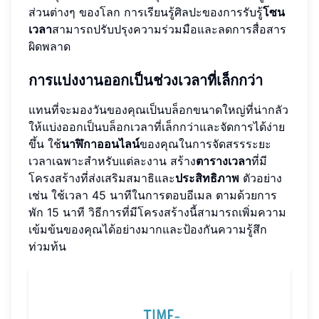
ส่วนต่างๆ ของโลก การเรียนรู้ศิลปะของการรับรู้
โซน
เวลา
สามารถปรับปรุงความร่วมมือและลดการสื่อสาร
ผิดพลาด
การแบ่งงานออกเป็นช่วงเวลาที่เล็กกว่า
แทนที่จะมองวันของคุณเป็นบล็อกขนาดใหญ่ที่น่ากลัว
ให้แบ่งออกเป็นบล็อกเวลาที่เล็กกว่าและจัดการได้ง่าย
ขึ้น ใช้
นาฬิกาออนไลน์
ของคุณในการจัดสรรระยะ
เวลาเฉพาะสำหรับแต่ละงาน สร้าง
ตารางเวลา
ที่มี
โครงสร้างที่ส่งเสริมสมาธิและ
ประสิทธิภาพ
ตัวอย่าง
เช่น ใช้เวลา 45 นาทีในการตอบอีเมล ตามด้วยการ
พัก 15 นาที วิธีการที่มีโครงสร้างนี้สามารถเพิ่มความ
เข้มข้นของคุณได้อย่างมากและป้องกันความรู้สึก
ท่วมท้น