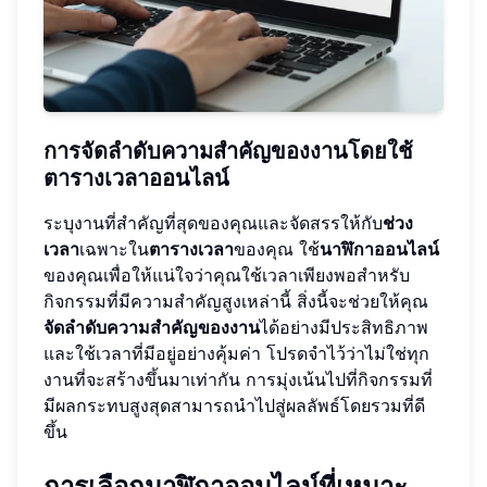
การจัดลำดับความสำคัญของงานโดยใช้
ตารางเวลาออนไลน์
ระบุงานที่สำคัญที่สุดของคุณและจัดสรรให้กับ
ช่วง
เวลา
เฉพาะใน
ตารางเวลา
ของคุณ ใช้
นาฬิกาออนไลน์
ของคุณเพื่อให้แน่ใจว่าคุณใช้เวลาเพียงพอสำหรับ
กิจกรรมที่มีความสำคัญสูงเหล่านี้ สิ่งนี้จะช่วยให้คุณ
จัดลำดับความสำคัญของงาน
ได้อย่างมีประสิทธิภาพ
และใช้เวลาที่มีอยู่อย่างคุ้มค่า โปรดจำไว้ว่าไม่ใช่ทุก
งานที่จะสร้างขึ้นมาเท่ากัน การมุ่งเน้นไปที่กิจกรรมที่
มีผลกระทบสูงสุดสามารถนำไปสู่ผลลัพธ์โดยรวมที่ดี
ขึ้น
การเลือกนาฬิกาออนไลน์ที่เหมาะ