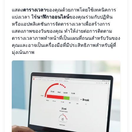
แสดง
ตารางเวลา
ของคุณด้วยภาพโดยใช้เทคนิคการ
แบ่งเวลา ใช้
นาฬิกาออนไลน์
ของคุณร่วมกับปฏิทิน
หรือแอปพลิเคชันการจัดตารางเวลาเพื่อสร้างการ
แสดงภาพของวันของคุณ ทำให้ง่ายต่อการติดตาม
ตารางเวลาภาพทำหน้าที่เป็นแผนที่ถนนสำหรับวันของ
คุณและอาจเป็นเครื่องมือที่มีประสิทธิภาพสำหรับผู้ที่
มุ่งเน้นภาพ