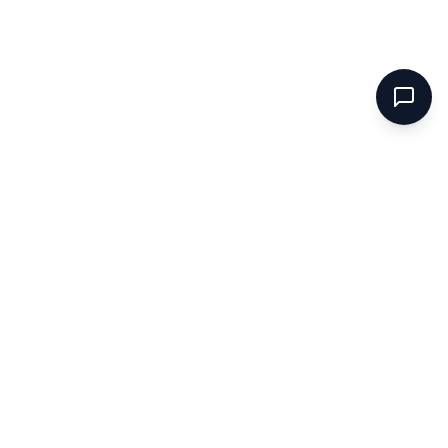
TimeScreen.org
ทําให้การสํารวจง่ายขึ้น ทําให้ชีวิตสมบูรณ์ยิ่งขึ้น