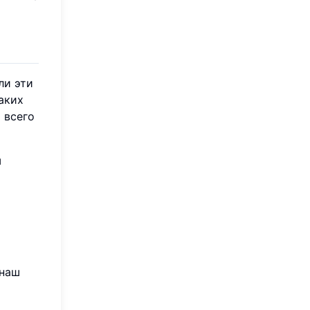
ли эти
аких
 всего
ш
 наш