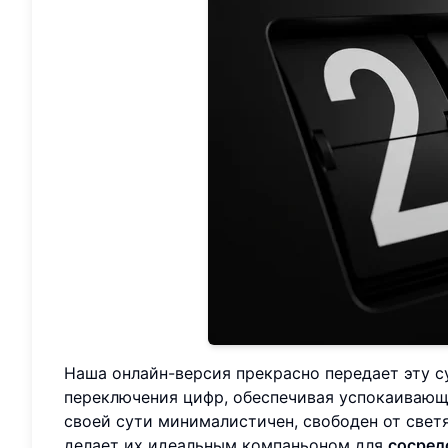
Наша онлайн-версия прекрасно передает эту 
переключения цифр, обеспечивая успокаивающи
своей сути минималистичен, свободен от све
делает их идеальным компаньоном для
сосред