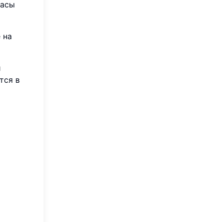
Часы
 на
и
тся в