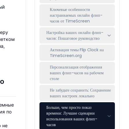
ый
Ключевые особенности
настраиваемых онлайн флип-
часов от TimeScreen
феру
Настройка ваших онлайн флип-
часов: Пошаговое руководство
четком
а,
Активация темы Flip Clock на
TimeScreen.org
Персонализация отображения
ваших флип-часов на рабочем
столе
го
Не забудьте сохранить: Сохранение
ваших настроек локально
темные
Больше, чем просто показ
ия по
времени: Лучшие сценарии
использования ваших флип-
часов
 не