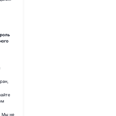
роль
ного
й
ран,
вайте
ом
. Мы не