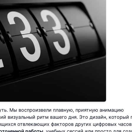
суть. Мы воспроизвели плавную, приятную анимацию
й визуальный ритм вашего дня. Это дизайн, который 
тящихся отвлекающих факторов других цифровых часов
оточенной работы
, учебных сессий или просто для соз