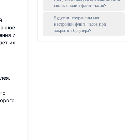
своих онлайн флип-часов?
Будут ли сохранены мои
й
настройки флип-часов при
манное
закрытии браузера?
ения и
ает их
лея
.
и
го
торого