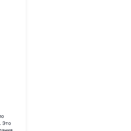
по
. Это
дания