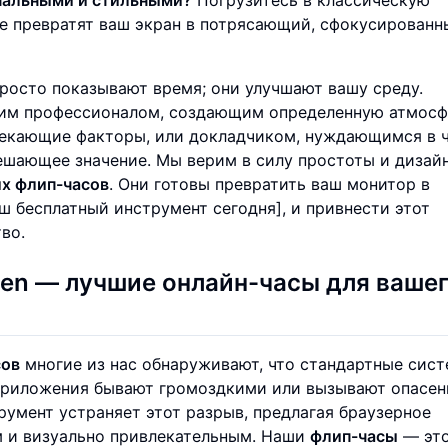
ые превратят ваш экран в потрясающий, сфокусированн
росто показывают время; они улучшают вашу среду.
ским профессионалом, создающим определенную атмос
лекающие факторы, или докладчиком, нуждающимся в 
шающее значение. Мы верим в силу простоты и дизайн
х флип-часов
. Они готовы превратить ваш монитор в
аш бесплатный инструмент сегодня], и привнести этот
во.
en — лучшие онлайн-часы для ваше
сов
многие из нас обнаруживают, что стандартные сис
приложения бывают громоздкими или вызывают опасен
умент устраняет этот разрыв, предлагая браузерное
м и визуально привлекательным. Наши
флип-часы
— это