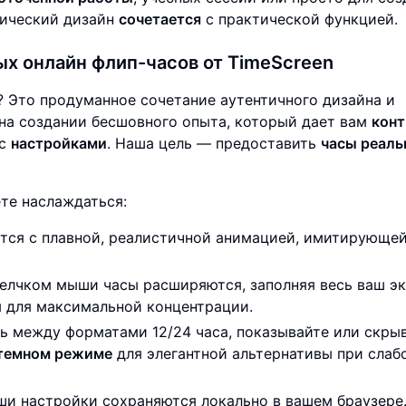
ический дизайн
сочетается
с практической функцией.
ых онлайн
флип-часов
от TimeScreen
 Это продуманное сочетание аутентичного дизайна и
на создании бесшовного опыта, который дает вам
конт
ас
настройками
. Наша цель — предоставить
часы реаль
те наслаждаться:
ся с плавной, реалистичной анимацией, имитирующе
лчком мыши часы расширяются, заполняя весь ваш эк
 для максимальной концентрации.
ь между форматами 12/24 часа, показывайте или скры
 темном режиме
для элегантной альтернативы при слаб
ши настройки сохраняются локально в вашем браузере