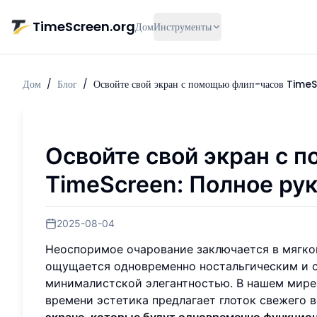
Перейти к основному содержимому
TimeScreen.org
Дом
Инструменты
Дом
/
Блог
/
Освойте свой экран с помощью флип-часов TimeS
Освойте свой экран с
TimeScreen: Полное ру
2025-08-04
Неоспоримое очарование заключается в мягко
ощущается одновременно ностальгическим и с
минималистской элегантностью. В нашем мир
времени эстетика предлагает глоток свежего 
экране, которые будут одновременно функцио