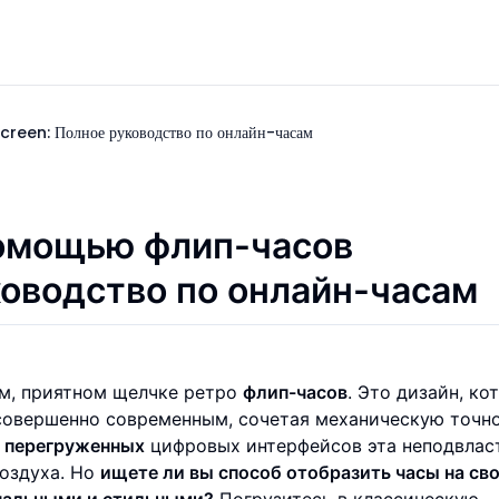
creen: Полное руководство по онлайн-часам
 помощью
флип-часов
ководство по онлайн-часам
м, приятном щелчке ретро
флип-часов
. Это дизайн, ко
овершенно современным, сочетая механическую точно
е
перегруженных
цифровых интерфейсов эта неподвлас
воздуха. Но
ищете ли вы способ отобразить часы на св
нальными и стильными?
Погрузитесь в классическую