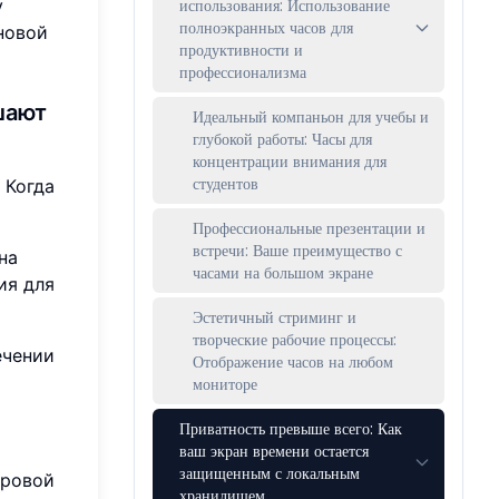
у
использования: Использование
полноэкранных часов для
новой
продуктивности и
профессионализма
шают
Идеальный компаньон для учебы и
глубокой работы: Часы для
концентрации внимания для
студентов
 Когда
Профессиональные презентации и
встречи: Ваше преимущество с
на
часами на большом экране
ия для
Эстетичный стриминг и
творческие рабочие процессы:
ечении
Отображение часов на любом
мониторе
Приватность превыше всего: Как
ваш экран времени остается
защищенным с локальным
фровой
хранилищем