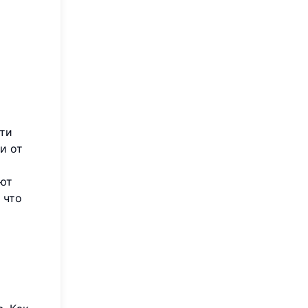
сти
и от
о
ют
 что