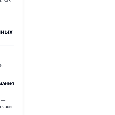
. Как
нных
е,
мания
я —
в часы