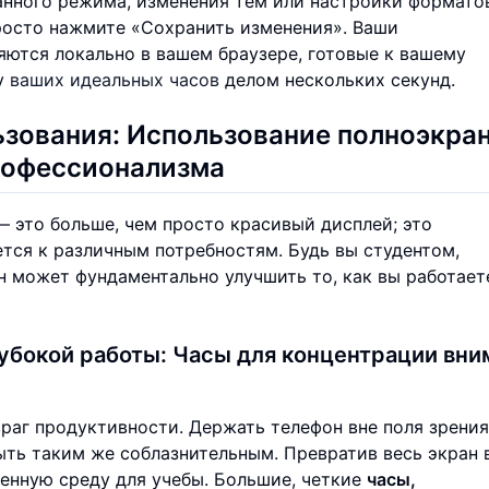
нного режима, изменения тем или настройки форматов
росто нажмите «Сохранить изменения». Ваши
ются локально в вашем браузере, готовые к вашему
у
ваших идеальных часов
делом нескольких секунд.
ьзования: Использование полноэкра
профессионализма
 это больше, чем просто красивый дисплей; это
тся к различным потребностям. Будь вы студентом,
 может фундаментально улучшить то, как вы работает
убокой работы: Часы для концентрации вни
враг продуктивности. Держать телефон вне поля зрени
ыть таким же соблазнительным. Превратив весь экран 
енную среду для учебы. Большие, четкие
часы,