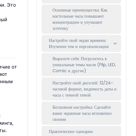
и. Это
Основные преимущества: Как
настольные часы повышают
мый
концентрацию и улучшают
эстетику
Настройте свой экран времени:
Изучение тем и персонализация
Выразите себя: Погрузитесь в
уникальные темы часов (Flip, LED,
ичие от
Comic и другие)
яют
енным
Настройте свой дисплей: 12/24-
часовой формат, видимость даты и
часы с темной темой
Бесшовная настройка: Сделайте
ваши экранные часы мгновенно
и
своими
инга,
ты.
Практические сценарии