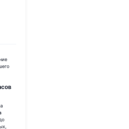
ние
шего
асов
на
в
до
ых,