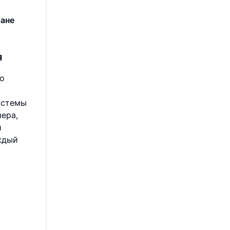
ране
я
о
истемы
зера,
и
ждый