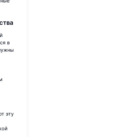
нные
ства
ый
ся в
 нужны
м
ют эту
кой