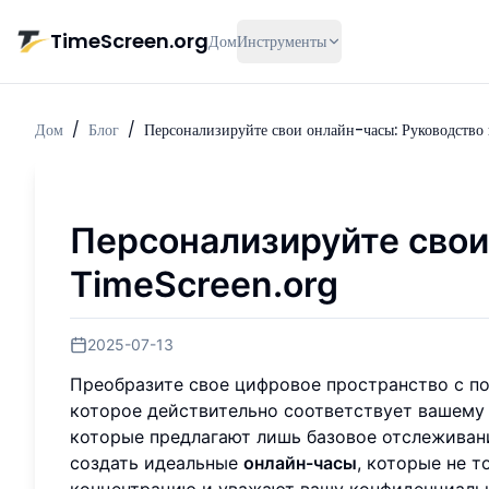
Перейти к основному содержимому
TimeScreen.org
Дом
Инструменты
Дом
/
Блог
/
Персонализируйте свои онлайн-часы: Руководств
Персонализируйте свои
TimeScreen.org
2025-07-13
Преобразите свое цифровое пространство с п
которое действительно соответствует вашему 
которые предлагают лишь базовое отслеживани
создать идеальные
онлайн-часы
, которые не 
концентрацию и уважают вашу конфиденциаль