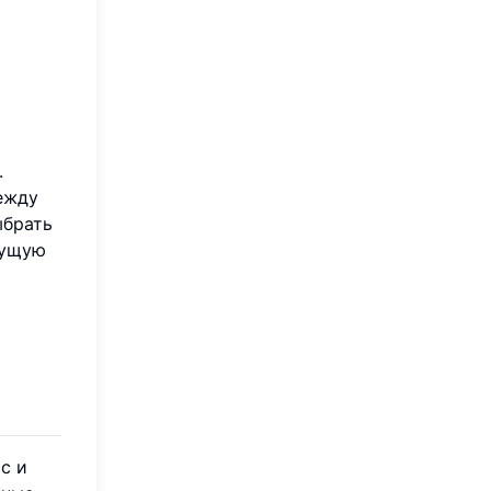
.
ежду
ыбрать
кущую
с и