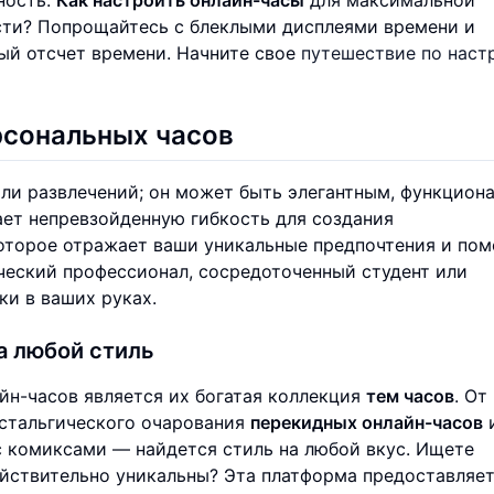
сти? Попрощайтесь с блеклыми дисплеями времени и
ый отсчет времени. Начните свое
путешествие по наст
рсональных часов
или развлечений; он может быть элегантным, функцион
ет непревзойденную гибкость для создания
которое отражает ваши уникальные предпочтения и пом
рческий профессионал, сосредоточенный студент или
и в ваших руках.
а любой стиль
йн-часов является их богатая коллекция
тем часов
. От
остальгического очарования
перекидных онлайн-часов
с комиксами — найдется стиль на любой вкус. Ищете
ействительно уникальны? Эта платформа предоставляе