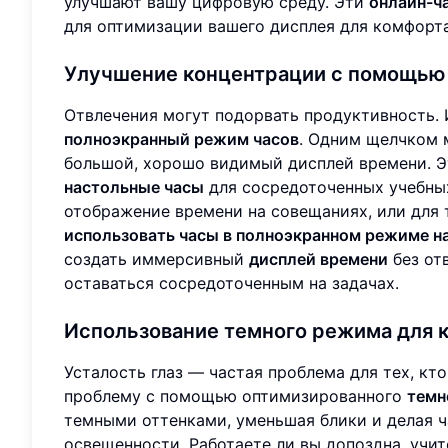
улучшают вашу цифровую среду. Эти
онлайн-ч
для оптимизации вашего дисплея для комфорта
Улучшение концентрации с помощью 
Отвлечения могут подорвать продуктивность.
полноэкранный режим часов
. Одним щелчком 
большой, хорошо видимый дисплей времени. Э
настольные часы
для сосредоточенных учебных
отображение времени на совещаниях, или для 
использовать часы в полноэкранном режиме н
создать иммерсивный
дисплей времени
без от
оставаться сосредоточенным на задачах.
Использование темного режима для 
Усталость глаз — частая проблема для тех, кт
проблему с помощью оптимизированного
темн
темными оттенками, уменьшая блики и делая ч
освещенности. Работаете ли вы допоздна, учи