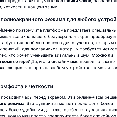
асы
предоставляют умные
настройки часов
, разработа
, четкости и концентрации.
полноэкранного режима для любого устрой
 Именно поэтому эта платформа предлагает специальн
мыши все окно вашего браузера или экран преобразует
та функция особенно полезна для студентов, которым
 занятий, для докладчиков, которым требуется четкое
тех, кто хочет уменьшить визуальный шум.
Можно ли
а компьютере?
Да, и эти
онлайн-часы
позволяют легко
влекающих факторов на любом устройстве, помогая ва
комфорта и четкости
о проводит часы перед экраном. Эти онлайн-часы реша
ого режима
. Эта функция заменяет яркие фоны более
асы более удобными для глаз, особенно в условиях низ
тесь ночью или просто предпочитаете более спокойную