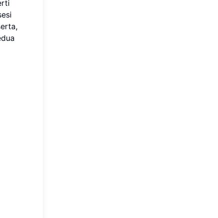
rti
sesi
erta,
edua