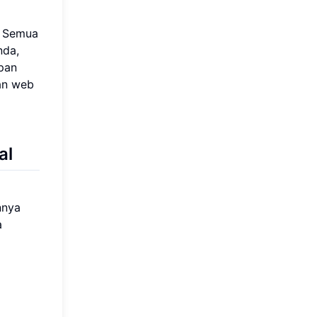
. Semua
nda,
pan
an web
al
nnya
a