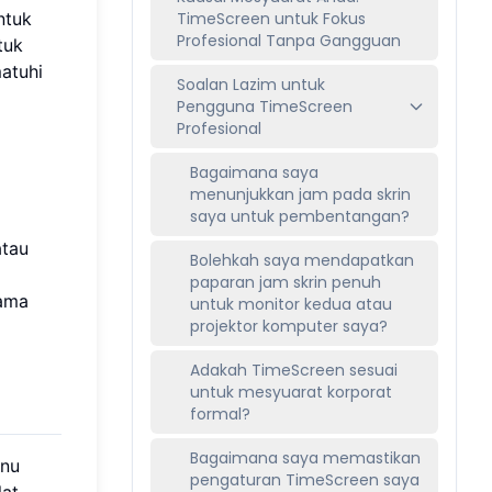
ntuk
TimeScreen untuk Fokus
Profesional Tanpa Gangguan
tuk
atuhi
Soalan Lazim untuk
Pengguna TimeScreen
Profesional
Bagaimana saya
menunjukkan jam pada skrin
saya untuk pembentangan?
atau
Bolehkah saya mendapatkan
paparan jam skrin penuh
tama
untuk monitor kedua atau
projektor komputer saya?
Adakah TimeScreen sesuai
untuk mesyuarat korporat
formal?
Bagaimana saya memastikan
enu
pengaturan TimeScreen saya
lat