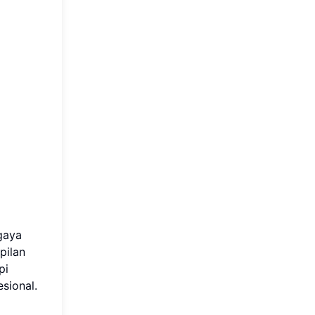
gaya
pilan
pi
sional.