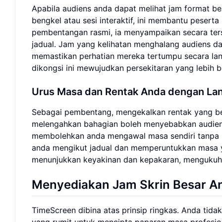
Apabila audiens anda dapat melihat jam format b
bengkel atau sesi interaktif, ini membantu pesert
pembentangan rasmi, ia menyampaikan secara te
jadual. Jam yang kelihatan menghalang audiens dar
memastikan perhatian mereka tertumpu secara la
dikongsi ini mewujudkan persekitaran yang lebih b
Urus Masa dan Rentak Anda dengan La
Sebagai pembentang, mengekalkan rentak yang bet
melengahkan bahagian boleh menyebabkan audiens
membolehkan anda mengawal masa sendiri tanpa 
anda mengikut jadual dan memperuntukkan masa ya
menunjukkan keyakinan dan kepakaran, mengukuhka
Menyediakan Jam Skrin Besar 
TimeScreen dibina atas prinsip ringkas. Anda tid
yang rumit untuk mencipta paparan masa profesio