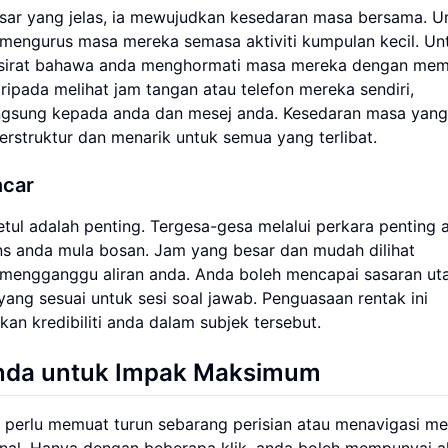
esar yang jelas, ia mewujudkan kesedaran masa bersama. U
a mengurus masa mereka semasa aktiviti kumpulan kecil. Un
rsirat bahawa anda menghormati masa mereka dengan mem
ipada melihat jam tangan atau telefon mereka sendiri,
ngsung kepada anda dan mesej anda. Kesedaran masa yang
erstruktur dan menarik untuk semua yang terlibat.
ncar
ul adalah penting. Tergesa-gesa melalui perkara penting 
 anda mula bosan. Jam yang besar dan mudah dilihat
mengganggu aliran anda. Anda boleh mencapai sasaran u
ng sesuai untuk sesi soal jawab. Penguasaan rentak ini
n kredibiliti anda dalam subjek tersebut.
Anda untuk Impak Maksimum
ak perlu memuat turun sebarang perisian atau menavigasi m
nal. Hanya dengan beberapa klik, anda boleh mempunyai a