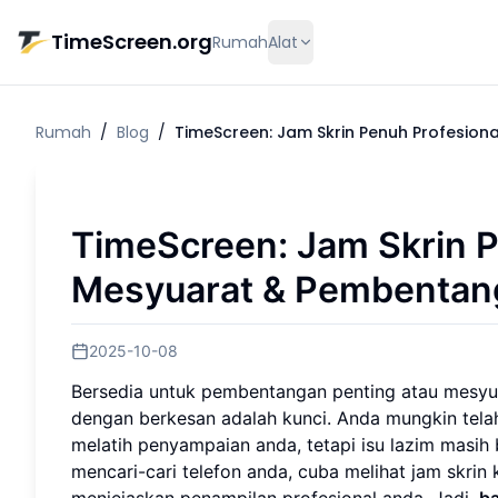
Langkau ke kandungan utama
TimeScreen.org
Rumah
Alat
Rumah
/
Blog
/
TimeScreen: Jam Skrin Penuh Profesio
TimeScreen: Jam Skrin P
Mesyuarat & Pembentan
2025-10-08
Bersedia untuk pembentangan penting atau mesyua
dengan berkesan adalah kunci. Anda mungkin tel
melatih penyampaian anda, tetapi isu lazim mas
mencari-cari telefon anda, cuba melihat jam skrin
menjejaskan penampilan profesional anda. Jadi,
b