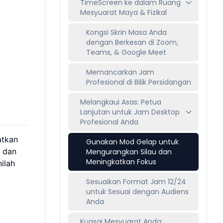
TimeScreen ke dalam Ruang
Mesyuarat Maya & Fizikal
Kongsi Skrin Masa Anda
dengan Berkesan di Zoom,
Teams, & Google Meet
Memancarkan Jam
Profesional di Bilik Persidangan
Melangkaui Asas: Petua
Lanjutan untuk Jam Desktop
Profesional Anda
atkan
Gunakan Mod Gelap untuk
, dan
Mengurangkan Silau dan
Meningkatkan Fokus
ilah
Sesuaikan Format Jam 12/24
untuk Sesuai dengan Audiens
Anda
Kuasai Mesyuarat Anda: