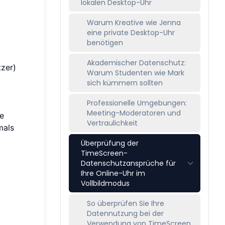
lokalen Desktop-Uhr
Warum Kreative wie Jenna
eine private Desktop-Uhr
benötigen
Akademischer Datenschutz:
tzer)
Warum Studenten wie Mark
sich kümmern sollten
Professionelle Umgebungen:
Meeting-Moderatoren und
re
Vertraulichkeit
mals
Überprüfung der
TimeScreen-
Datenschutzansprüche für
Ihre Online-Uhr im
Vollbildmodus
So überprüfen Sie Ihre
Datennutzung bei der
Verwendung von TimeScreen