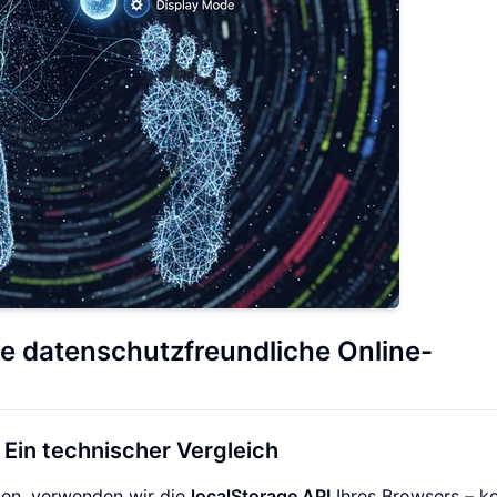
ie datenschutzfreundliche Online-
Ein technischer Vergleich
sen, verwenden wir die
localStorage API
Ihres Browsers – k